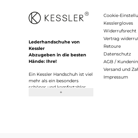
Cookie-Einstel
Kesslergloves
Widerrufsrecht
Vertrag widerru
Lederhandschuhe von
Retoure
Kessler
Datenschutz
Abzugeben in die besten
Hände: Ihre!
AGB / Kundeni
Versand und Z
Ein Kessler Handschuh ist viel
Impressum
mehr als ein besonders
schönes und komfortables
Accessoire. Seit 1923 stehen
wir als erfolgreiches
Familienunternehmen für
Entwicklung und Produktion
von hochwertigen
Handschuhen. Wir setzen
dabei gleichermaßen auf