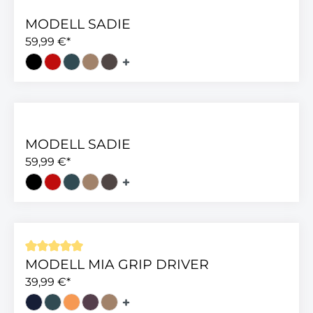
MODELL SADIE
59,99 €*
MODELL SADIE
59,99 €*
MODELL MIA GRIP DRIVER
Durchschnittliche Bewertung von 5 von 5 Sterne
39,99 €*