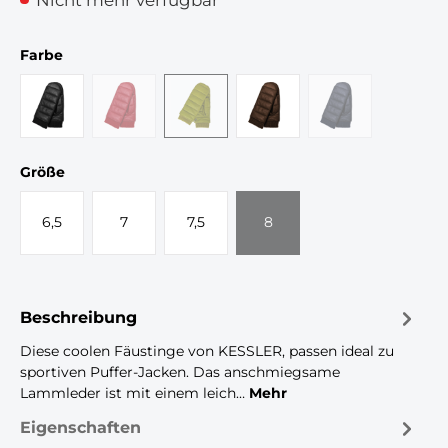
auswählen
Farbe
black
crimson red
(Diese Option ist zurzeit nicht verfügbar.)
lime
(Diese Option ist zurzeit nicht verfügbar.)
manchu
mysterioso
(Diese Option ist z
auswählen
Größe
6,5
7
7,5
8
(Diese Option ist zurzeit nicht
Beschreibung
Diese coolen Fäustinge von KESSLER, passen ideal zu
sportiven Puffer-Jacken. Das anschmiegsame
Lammleder ist mit einem leich…
Mehr
Eigenschaften