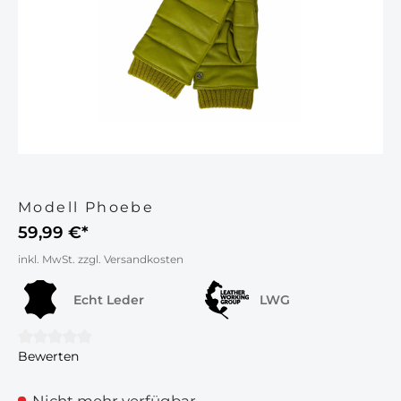
Modell Phoebe
59,99 €*
inkl. MwSt. zzgl. Versandkosten
Echt Leder
LWG
Bewerten
Durchschnittliche Bewertung von 0 von 5 Sternen
Nicht mehr verfügbar