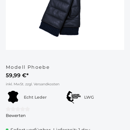
Modell Phoebe
59,99 €*
inkl. MwSt. zzgl. Versandkosten
Echt Leder
LWG
Bewerten
Durchschnittliche Bewertung von 0 von 5 Sternen
Sofort verfügbar, Lieferzeit: 1 day