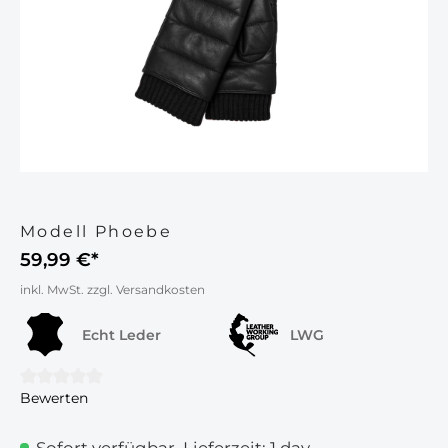
Modell Phoebe
59,99 €*
inkl. MwSt. zzgl. Versandkosten
Echt Leder
LWG
Bewerten
Durchschnittliche Bewertung von 0 von 5 Sternen
Sofort verfügbar, Lieferzeit: 1 day