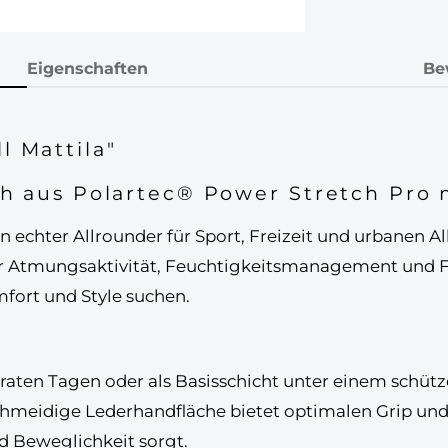
Eigenschaften
Be
 Mattila"
uh aus Polartec® Power Stretch Pro
in echter
Allrounder
für Sport, Freizeit und urbanen Al
r
Atmungsaktivität, Feuchtigkeitsmanagement und Fl
fort und Style
suchen.
aten Tagen oder als
Basisschicht unter einem schü
hmeidige Lederhandfläche
bietet optimalen Grip und
d Beweglichkeit sorgt.