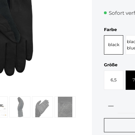
Sofort verf
auswäh
Farbe
bla
black
blu
auswäh
Größe
6,5
7
Produkt 