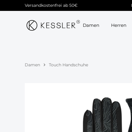
Versandkostenfrei ab 50€
Zur Hauptnavigation springen
Damen
Herren
Damen
Touch Handschuhe
Bildergalerie überspringen