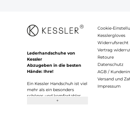
Cookie-Einstel
Kesslergloves
Widerrufsrecht
Vertrag widerru
Lederhandschuhe von
Retoure
Kessler
Datenschutz
Abzugeben in die besten
Hände: Ihre!
AGB / Kundeni
Versand und Z
Ein Kessler Handschuh ist viel
Impressum
mehr als ein besonders
schönes und komfortables
Accessoire. Seit 1923 stehen
wir als erfolgreiches
Familienunternehmen für
Entwicklung und Produktion
von hochwertigen