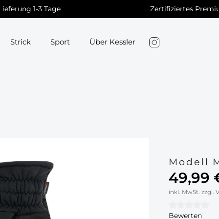
Lieferung 1-3 Tage
Zertifiziertes Prem
Strick
Sport
Über Kessler
Modell M
49,99 
inkl. MwSt. zzgl.
Bewerten
Durchschnit