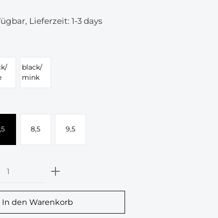
ügbar, Lieferzeit: 1-3 days
len
ck/
black/
e
mink
len
,5
8,5
9,5
Anzahl: Gib den gewünschten Wert ei
In den Warenkorb