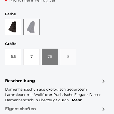
auswählen
Farbe
black
dark blue
(Diese Option ist zurzeit nicht verfügbar.)
auswählen
Größe
6,5
7
7,5
8
(Diese Option ist zurzeit nicht verfügbar.)
(Diese Option ist zurzeit nicht
Beschreibung
Damenhandschuh aus ökologisch gegerbtem
Lammleder mit Wollfutter Puristische Eleganz Dieser
Damenhandschuh überzeugt durch…
Mehr
Eigenschaften