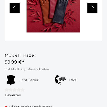
Modell Hazel
99,99 €*
inkl. MwSt. zzgl. Versandkosten
Echt Leder
LWG
Bewerten
Durchschnittliche Bewertung von 0 von 5 Sternen
Nicht mehr verfügbar