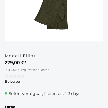
Modell Elliot
279,00 €*
inkl. MwSt. zzgl. Versandkosten
Bewerten
Durchschnittliche Bewertung von 0 von 5 Sternen
Sofort verfügbar, Lieferzeit: 1-3 days
auswählen
Farbe