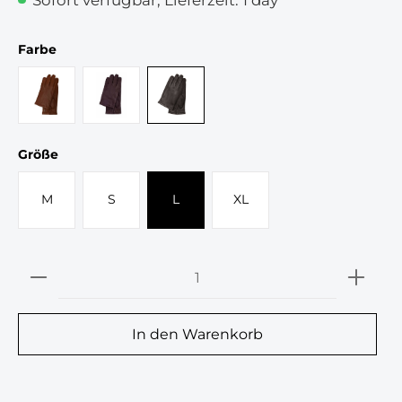
auswählen
Farbe
tobacco
dark brown
black
auswählen
Größe
M
S
L
XL
Produkt Anzahl: Gib den gewünschten 
In den Warenkorb