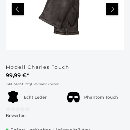
Modell Charles Touch
99,99 €*
inkl. MwSt. zzgl. Versandkosten
Echt Leder
Phantom Touch
Bewerten
Durchschnittliche Bewertung von 0 von 5 Sternen
Sofort verfügbar, Lieferzeit: 1 day