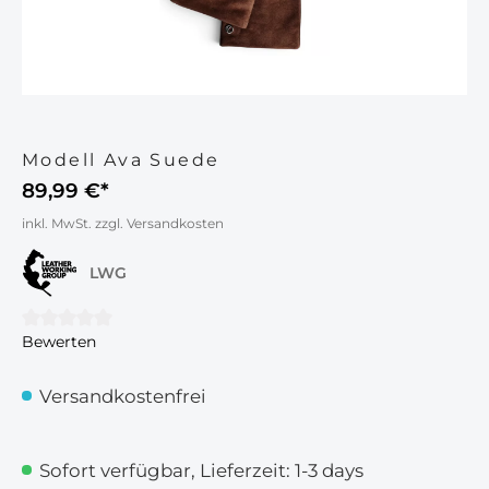
Modell Ava Suede
89,99 €*
inkl. MwSt. zzgl. Versandkosten
LWG
Bewerten
Durchschnittliche Bewertung von 0 von 5 Sternen
Versandkostenfrei
Sofort verfügbar, Lieferzeit: 1-3 days