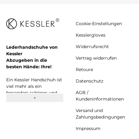
Cookie-Einstellungen
Kesslergloves
Widerrufsrecht
Lederhandschuhe von
Kessler
Vertrag widerrufen
Abzugeben in die
besten Hände: Ihre!
Retoure
Ein Kessler Handschuh ist
Datenschutz
viel mehr als ein
AGB /
besonders schönes und
Kundeninformationen
komfortables Accessoire.
Seit 1923 stehen wir als
Versand und
erfolgreiches
Zahlungsbedingungen
Familienunternehmen für
Entwicklung und
Impressum
Produktion von
hochwertigen