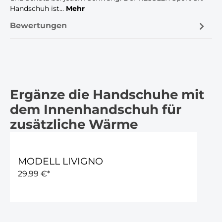
Handschuh ist…
Mehr
Bewertungen
Ergänze die Handschuhe mit
Produktgalerie überspringen
dem Innenhandschuh für
zusätzliche Wärme
MODELL LIVIGNO
29,99 €*