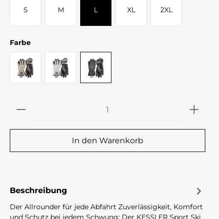
S
M
L
XL
2XL
auswählen
Farbe
black/ mink
black/ white
black/ charcoal
Produkt Anzahl: Gib den gewünschten 
In den Warenkorb
Beschreibung
Der Allrounder für jede Abfahrt Zuverlässigkeit, Komfort
und Schutz bei jedem Schwung: Der KESSLER Sport Ski