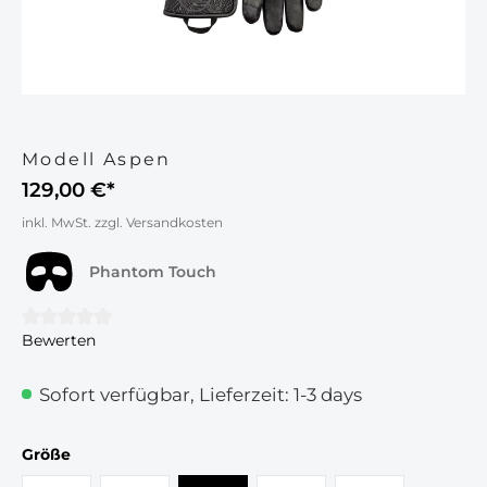
Modell Aspen
129,00 €*
inkl. MwSt. zzgl. Versandkosten
Phantom Touch
Bewerten
Durchschnittliche Bewertung von 0 von 5 Sternen
Sofort verfügbar, Lieferzeit: 1-3 days
auswählen
Größe